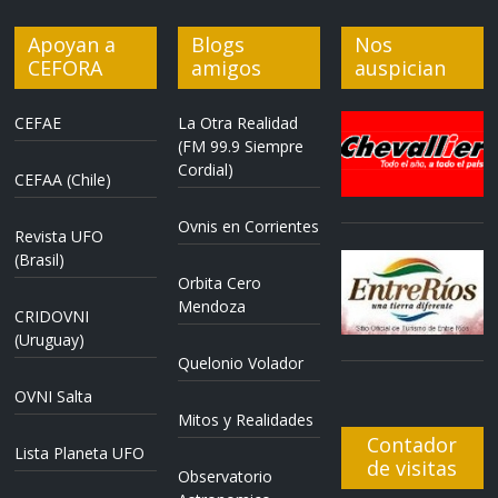
Apoyan a
Blogs
Nos
CEFORA
amigos
auspician
CEFAE
La Otra Realidad
(FM 99.9 Siempre
Cordial)
CEFAA (Chile)
Ovnis en Corrientes
Revista UFO
(Brasil)
Orbita Cero
Mendoza
CRIDOVNI
(Uruguay)
Quelonio Volador
OVNI Salta
Mitos y Realidades
Contador
Lista Planeta UFO
de visitas
Observatorio