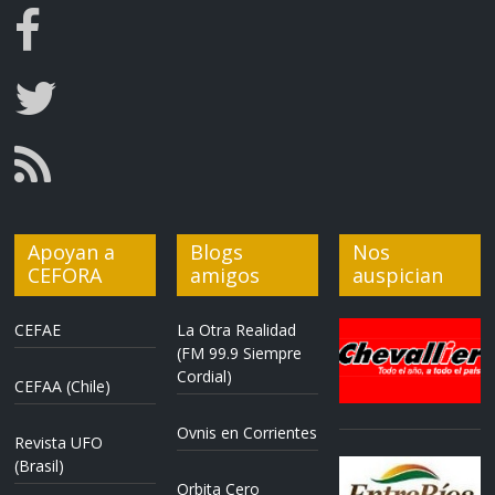
Apoyan a
Blogs
Nos
CEFORA
amigos
auspician
CEFAE
La Otra Realidad
(FM 99.9 Siempre
Cordial)
CEFAA (Chile)
Ovnis en Corrientes
Revista UFO
(Brasil)
Orbita Cero