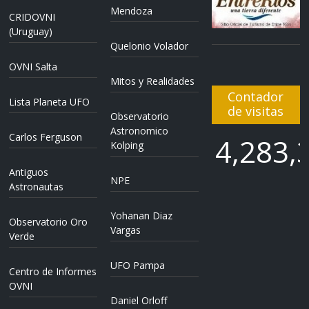
Mendoza
CRIDOVNI
(Uruguay)
Quelonio Volador
OVNI Salta
Mitos y Realidades
Contador
Lista Planeta UFO
de visitas
Observatorio
Astronomico
Carlos Ferguson
4,283,
Kolping
Antiguos
NPE
4,283,
Astronautas
Yohanan Diaz
Observatorio Oro
Vargas
Verde
UFO Pampa
Centro de Informes
OVNI
Daniel Orloff