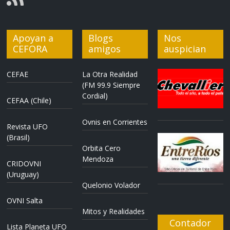
Apoyan a
Blogs
Nos
CEFORA
amigos
auspician
CEFAE
La Otra Realidad
(FM 99.9 Siempre
Cordial)
CEFAA (Chile)
Ovnis en Corrientes
Revista UFO
(Brasil)
Orbita Cero
Mendoza
CRIDOVNI
(Uruguay)
Quelonio Volador
OVNI Salta
Mitos y Realidades
Contador
Lista Planeta UFO