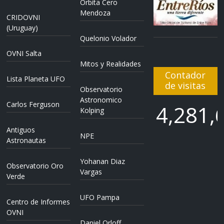
Orbita Cero
Mendoza
CRIDOVNI
(Uruguay)
Quelonio Volador
OVNI Salta
Mitos y Realidades
Contador
Lista Planeta UFO
de visitas
Observatorio
Astronomico
Carlos Ferguson
4,281,
Kolping
Antiguos
NPE
4,281,
Astronautas
Yohanan Diaz
Observatorio Oro
Vargas
Verde
UFO Pampa
Centro de Informes
OVNI
Daniel Orloff