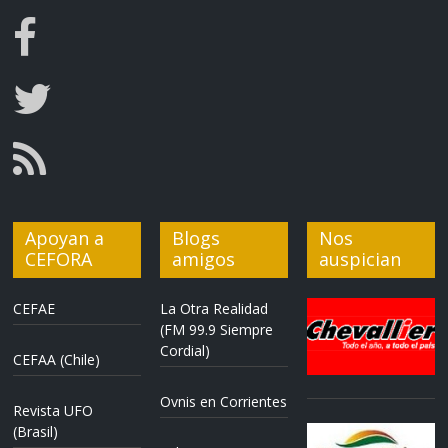
Apoyan a
Blogs
Nos
CEFORA
amigos
auspician
CEFAE
La Otra Realidad
(FM 99.9 Siempre
Cordial)
CEFAA (Chile)
Ovnis en Corrientes
Revista UFO
(Brasil)