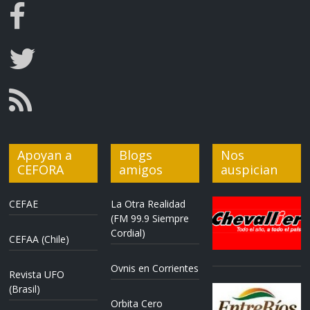
Apoyan a
Blogs
Nos
CEFORA
amigos
auspician
CEFAE
La Otra Realidad
(FM 99.9 Siempre
Cordial)
CEFAA (Chile)
Ovnis en Corrientes
Revista UFO
(Brasil)
Orbita Cero