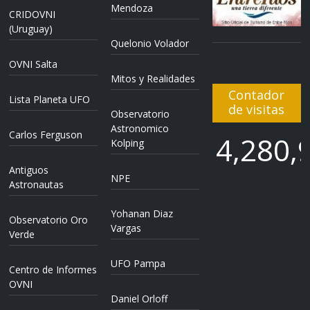
Mendoza
CRIDOVNI
(Uruguay)
Quelonio Volador
OVNI Salta
Mitos y Realidades
Contador
Lista Planeta UFO
de visitas
Observatorio
Astronomico
Carlos Ferguson
4,280,
Kolping
Antiguos
NPE
4,280,
Astronautas
Yohanan Diaz
Observatorio Oro
Vargas
Verde
UFO Pampa
Centro de Informes
OVNI
Daniel Orloff