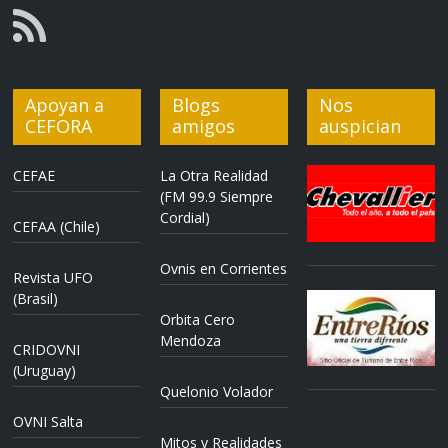
Apoyan a
Blogs
Nos
CEFORA
amigos
auspician
CEFAE
La Otra Realidad
(FM 99.9 Siempre
Cordial)
CEFAA (Chile)
Ovnis en Corrientes
Revista UFO
(Brasil)
Orbita Cero
Mendoza
CRIDOVNI
(Uruguay)
Quelonio Volador
OVNI Salta
Mitos y Realidades