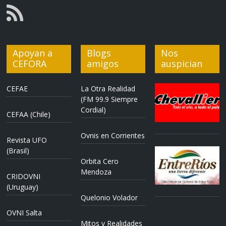
Apoyan a
Blogs
Nos
CEFORA
amigos
auspician
CEFAE
La Otra Realidad
(FM 99.9 Siempre
Cordial)
CEFAA (Chile)
Ovnis en Corrientes
Revista UFO
(Brasil)
Orbita Cero
Mendoza
CRIDOVNI
(Uruguay)
Quelonio Volador
OVNI Salta
Mitos y Realidades