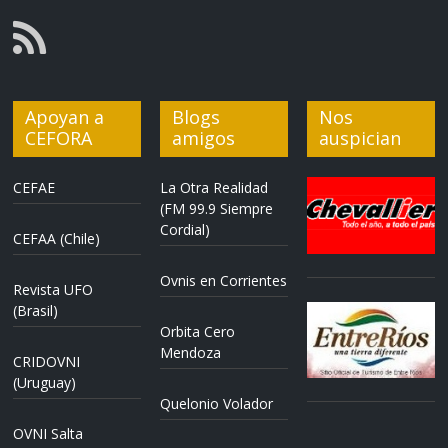
Apoyan a
Blogs
Nos
CEFORA
amigos
auspician
CEFAE
La Otra Realidad
(FM 99.9 Siempre
Cordial)
CEFAA (Chile)
Ovnis en Corrientes
Revista UFO
(Brasil)
Orbita Cero
Mendoza
CRIDOVNI
(Uruguay)
Quelonio Volador
OVNI Salta