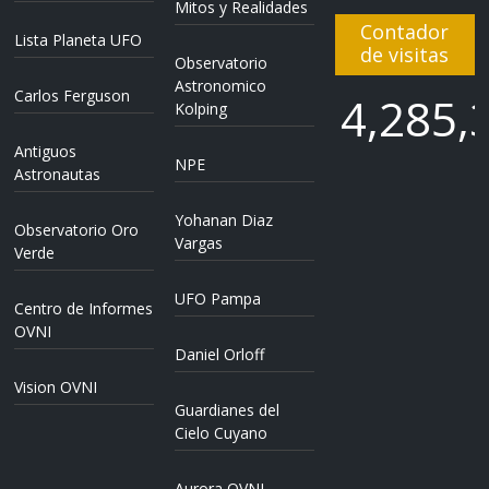
Mitos y Realidades
Contador
Lista Planeta UFO
de visitas
Observatorio
Astronomico
Carlos Ferguson
4,285,
Kolping
Antiguos
NPE
4,285,
Astronautas
Yohanan Diaz
Observatorio Oro
Vargas
Verde
UFO Pampa
Centro de Informes
OVNI
Daniel Orloff
Vision OVNI
Guardianes del
Cielo Cuyano
Aurora OVNI