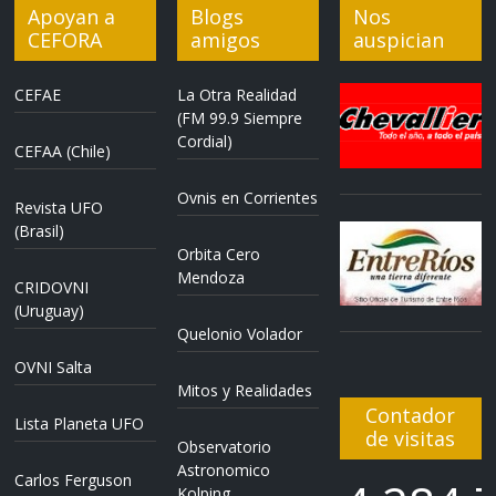
Apoyan a
Blogs
Nos
CEFORA
amigos
auspician
CEFAE
La Otra Realidad
(FM 99.9 Siempre
Cordial)
CEFAA (Chile)
Ovnis en Corrientes
Revista UFO
(Brasil)
Orbita Cero
Mendoza
CRIDOVNI
(Uruguay)
Quelonio Volador
OVNI Salta
Mitos y Realidades
Contador
Lista Planeta UFO
de visitas
Observatorio
Astronomico
Carlos Ferguson
Kolping